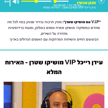
מנגן עכשיו
00:00:00
/
01:28:55
עידן רייכל VIP מושיקו שטרן - האירוח המלא
"V.I.P עם מושיקו שטרן
":
מגזין תרבות ובידור שנותן במה לכל מה
שחדש במוסיקה! מושיקו מארח אמנים באולפן, ומנצח ברדיופוניות
מזהירה על השירים,
הביצועים החיים והשיחות המרתקות עם האמנים הגדולים בארץ!
עידן רייכל VIP מושיקו שטרן - האירוח
המלא