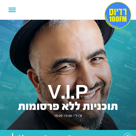
V.I.P
תוכניות ללא פרסומות
א'-ד'- 15:00-17:00