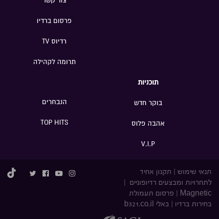
צור קשר
פרסום ברדיו
רדיוס TV
תרומה לקהילה
תוכניות
הנבחרים
בוקר חדש
TOP HITS
אהבה פלוס
V.I.P
תנאי שימוש
|
תקנון אחיד
לתחרויות ומבצעים רדיופוניים
|
Magnetic
|
פרסום תעמולת
בחירות ברדיו
|
באלי b321.co.il