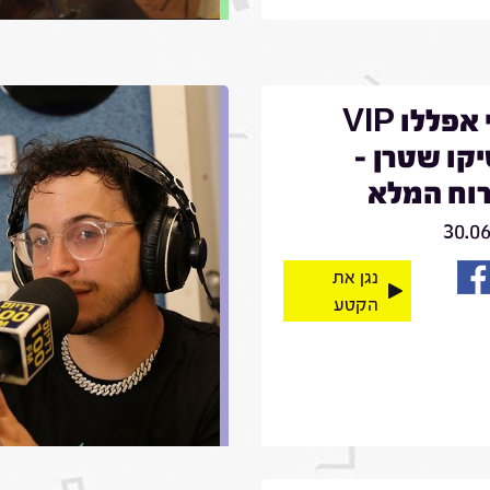
קובי אפללו VIP
קו שטרן -
וח המלא
30.0
נגן את
הקטע