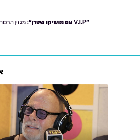
"V.I.P עם מושיקו שטרן
":
מגזין תרבות
אריק