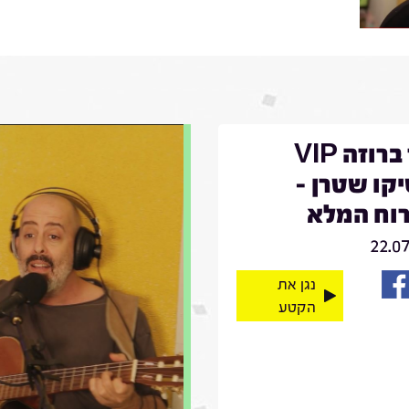
דויד ברוזה VIP
קו שטרן -
וח המלא
22.0
נגן את
הקטע