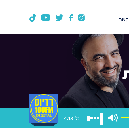
קשר
גלו את >