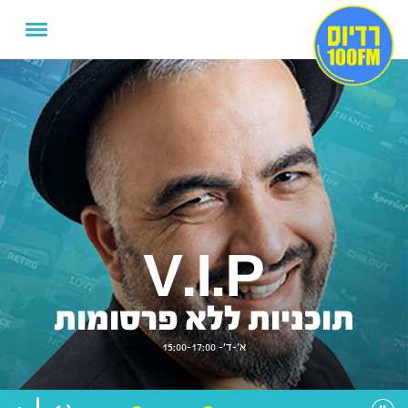
V.I.P
תוכניות ללא פרסומות
א'-ד'- 15:00-17:00