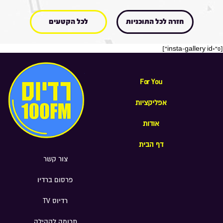
חזרה לכל התוכניות
לכל הקטעים
[insta-gallery id="0"]
For You
אפליקציות
אודות
דף הבית
צור קשר
פרסום ברדיו
רדיוס TV
תרומה לקהילה