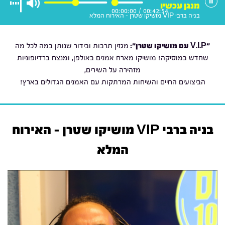
מנגן עכשיו
00:00:00
/
00:42:54
בניה ברבי VIP מושיקו שטרן - האירוח המלא
"V.I.P עם מושיקו שטרן
":
מגזין תרבות ובידור שנותן במה לכל מה
שחדש במוסיקה! מושיקו מארח אמנים באולפן, ומנצח ברדיופוניות
מזהירה על השירים,
הביצועים החיים והשיחות המרתקות עם האמנים הגדולים בארץ!
בניה ברבי VIP מושיקו שטרן - האירוח
המלא