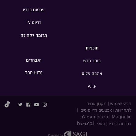
פרסום ברדיו
רדיוס TV
תרומה לקהילה
תוכניות
הנבחרים
בוקר חדש
TOP HITS
אהבה פלוס
V.I.P
תנאי שימוש
|
תקנון אחיד
לתחרויות ומבצעים רדיופוניים
|
Magnetic
|
פרסום תעמולת
בחירות ברדיו
|
באלי b321.co.il