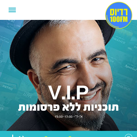
V.I.P
תוכניות ללא פרסומות
א'-ד'- 15:00-17:00