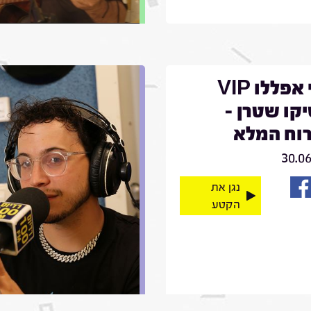
קובי אפללו VIP
קו שטרן -
וח המלא
30.0
נגן את
הקטע