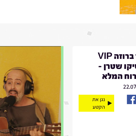
דויד ברוזה VIP
קו שטרן -
וח המלא
22.0
נגן את
הקטע