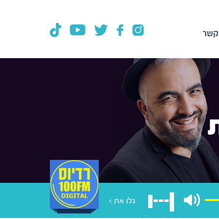
קשר
גלו את >