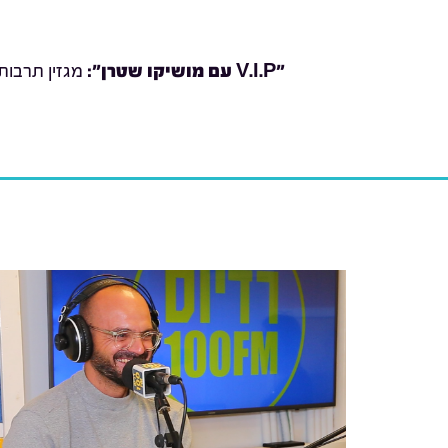
"V.I.P עם מושיקו שטרן
":
מגזין תרבות