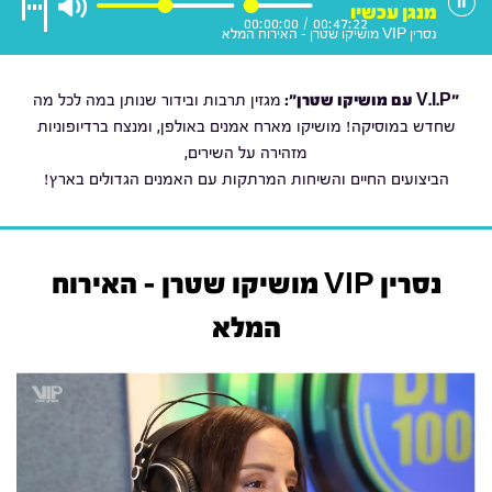
מנגן עכשיו
00:00:00
/
00:47:22
נסרין VIP מושיקו שטרן - האירוח המלא
"V.I.P עם מושיקו שטרן
":
מגזין תרבות ובידור שנותן במה לכל מה
שחדש במוסיקה! מושיקו מארח אמנים באולפן, ומנצח ברדיופוניות
מזהירה על השירים,
הביצועים החיים והשיחות המרתקות עם האמנים הגדולים בארץ!
נסרין VIP מושיקו שטרן - האירוח
המלא