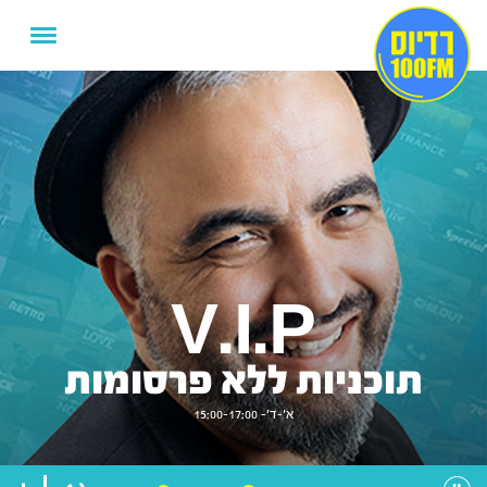
V.I.P
תוכניות ללא פרסומות
א'-ד'- 15:00-17:00