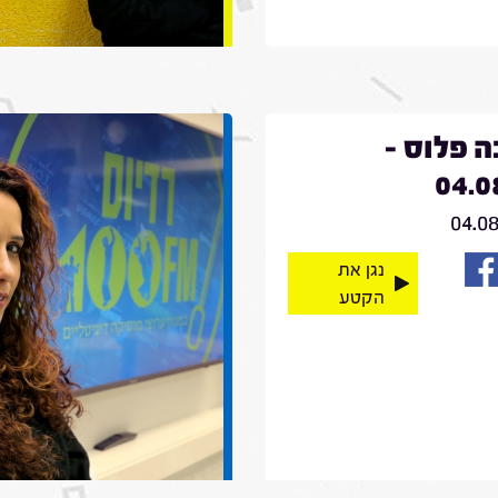
 פלוס -
04.0
04.0
נגן את
הקטע