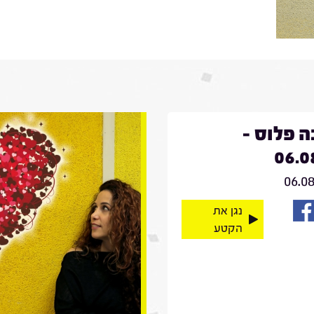
 פלוס -
06.0
06.0
נגן את
הקטע