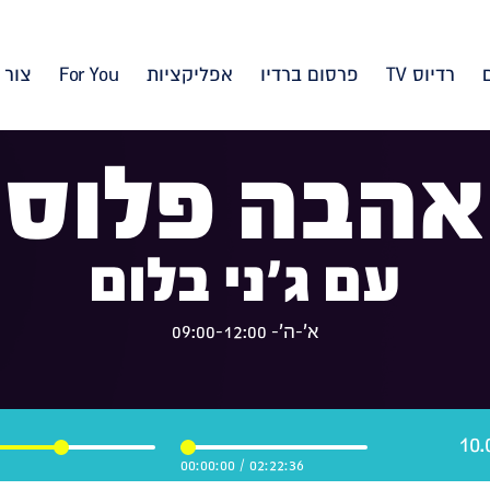
רדיוס TV
פרסום ברדיו
אפליקציות
For You
צור 
אהבה פלוס
עם ג'ני בלום
א'-ה'- 09:00-12:00
00:00:00
/
02:22:36