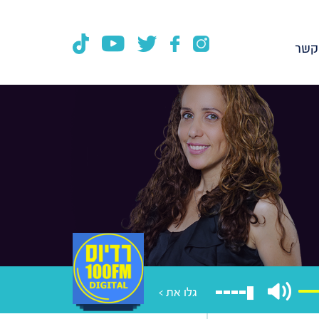
קשר
גלו את >