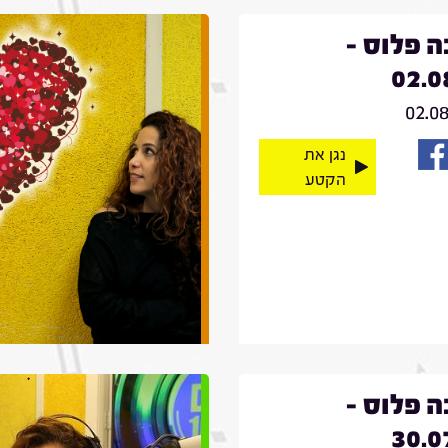
 פלוס -
02.0
02.0
נגן את
הקטע
 פלוס -
30.0