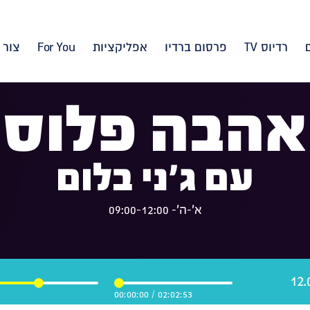
רדיוס TV
פרסום ברדיו
אפליקציות
For You
צור 
אהבה פלוס
עם ג'ני בלום
א'-ה'- 09:00-12:00
00:00:00
/
02:02:53