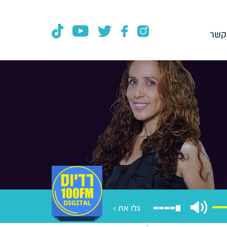
קשר
גלו את >