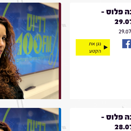
 פלוס -
29.0
29.0
נגן את
הקטע
 פלוס -
28.0