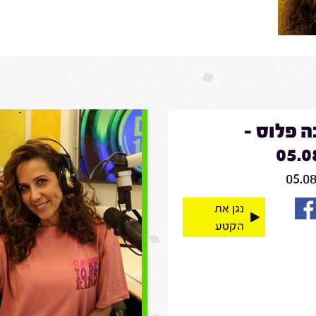
 פלוס -
05.0
05.0
נגן את
הקטע