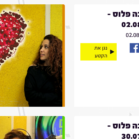
 פלוס -
02.0
02.0
נגן את
הקטע
 פלוס -
30.0