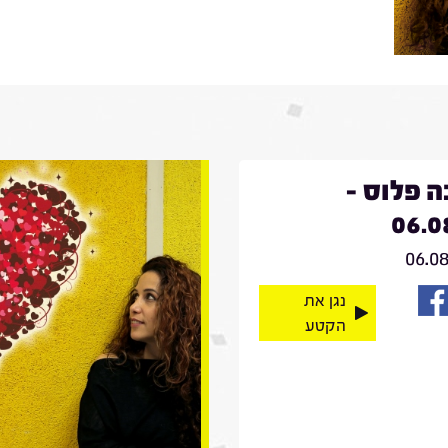
 פלוס -
06.0
06.0
נגן את
הקטע