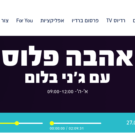
רדיוס TV
פרסום ברדיו
אפליקציות
For You
צור 
אהבה פלוס
עם ג'ני בלום
א'-ה'- 09:00-12:00
00:00:00
/
02:09:31