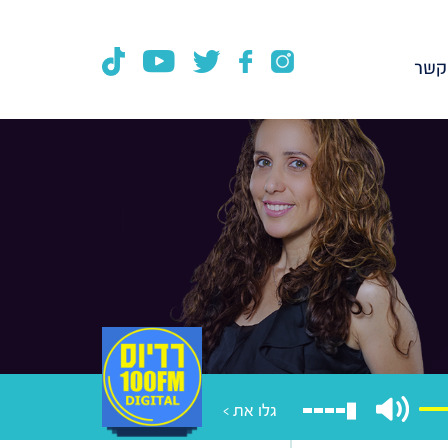
קשר
גלו את >