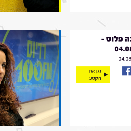
 פלוס -
04.0
04.0
נגן את
הקטע