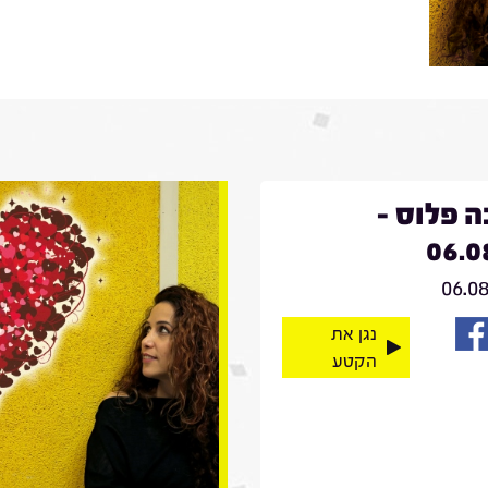
 פלוס -
06.0
06.0
נגן את
הקטע