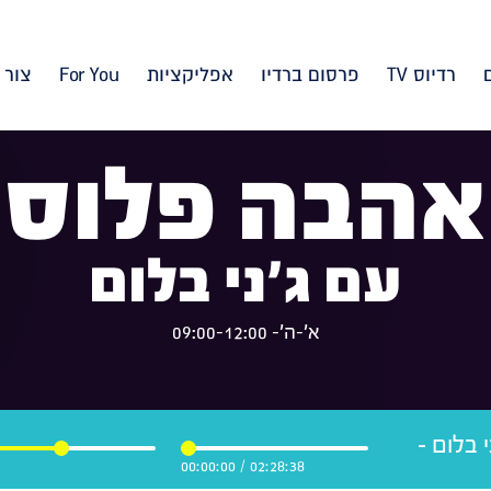
רדיוס TV
פרסום ברדיו
אפליקציות
For You
צור 
אהבה פלוס
עם ג'ני בלום
א'-ה'- 09:00-12:00
 בלום -
00:00:00
/
02:28:38