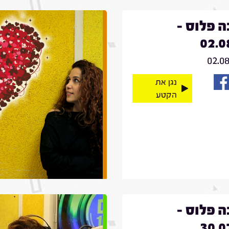
 פלוס -
02.0
02.0
נגן את
הקטע
 פלוס -
30.0