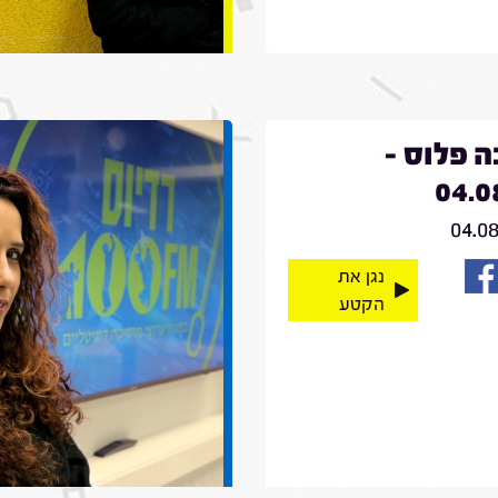
 פלוס -
04.0
04.0
נגן את
הקטע