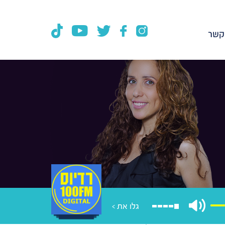
קשר
גלו את >