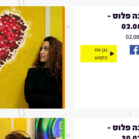
 פלוס -
02.0
02.0
נגן את
הקטע
 פלוס -
30.0