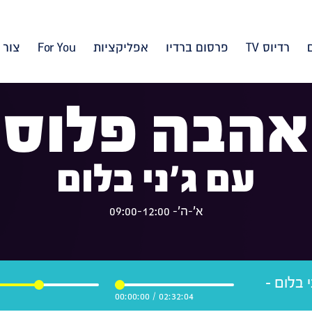
רדיוס TV
פרסום ברדיו
אפליקציות
For You
צור 
אהבה פלוס
עם ג'ני בלום
א'-ה'- 09:00-12:00
 בלום -
00:00:00
/
02:32:04