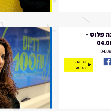
 פלוס -
04.0
04.0
נגן את
הקטע