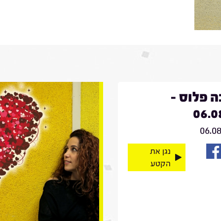
 פלוס -
06.0
06.0
נגן את
הקטע