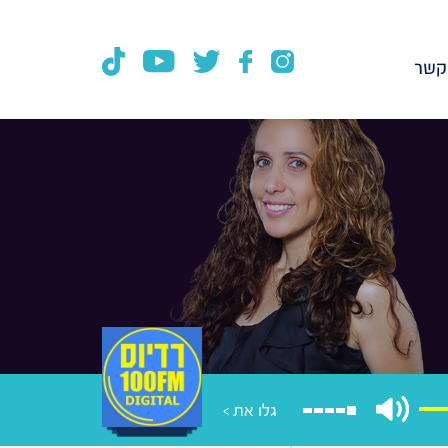
קשר
גלו את >