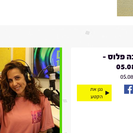
 פלוס -
05.0
05.0
נגן את
הקטע