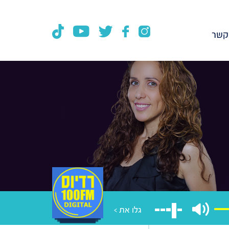
קשר
גלו את >