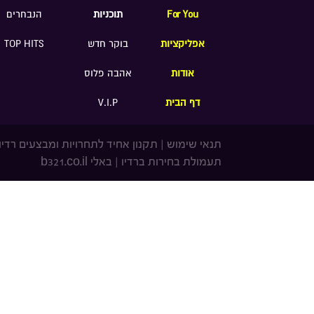
For You
תוכניות
הנבחרים
אפליקציות
בוקר חדש
TOP HITS
אודות
אהבה פלוס
דף הבית
V.I.P
תנאי שימוש
|
תקנון אחיד לתחרויות ומבצעים רדיו
תעמולת בחירות ברדיו
|
באלי b321.co.il