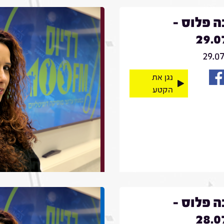
 פלוס -
29.0
29.0
נגן את
הקטע
 פלוס -
28.0