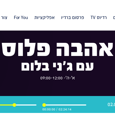
רדיוס TV
פרסום ברדיו
אפליקציות
For You
צור 
אהבה פלוס
עם ג'ני בלום
א'-ה'- 09:00-12:00
00:00:00
/
02:24:14