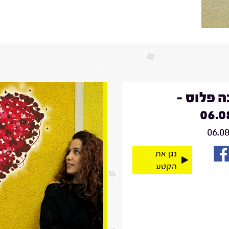
 פלוס -
06.0
06.0
נגן את
הקטע