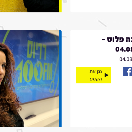
 פלוס -
04.0
04.0
נגן את
הקטע