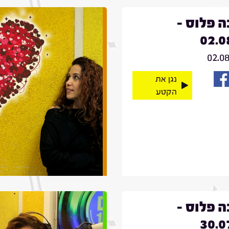
 פלוס -
02.0
02.0
נגן את
הקטע
 פלוס -
30.0