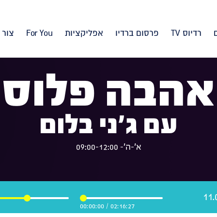
רדיוס TV
פרסום ברדיו
אפליקציות
For You
צור 
אהבה פלוס
עם ג'ני בלום
א'-ה'- 09:00-12:00
00:00:00
/
02:16:27