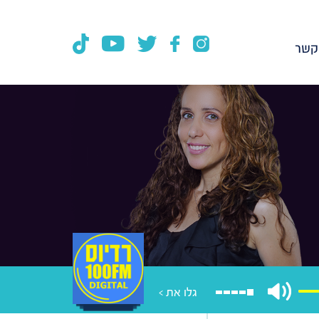
קשר
גלו את >