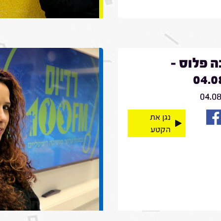
 פלוס -
04.0
04.0
נגן את
הקטע