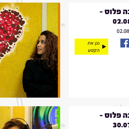
 פלוס -
02.0
02.0
נגן את
הקטע
 פלוס -
30.0