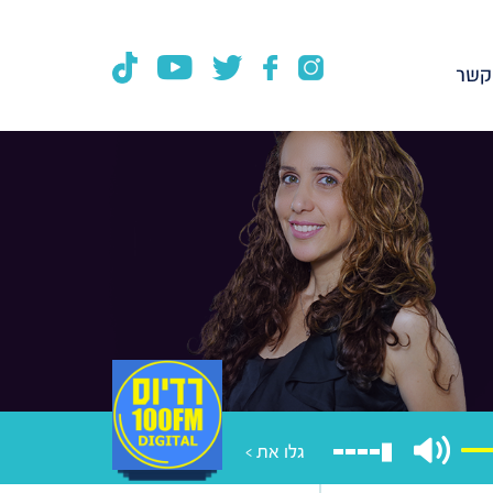
קשר
גלו את >