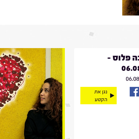
 פלוס -
06.0
06.0
נגן את
הקטע