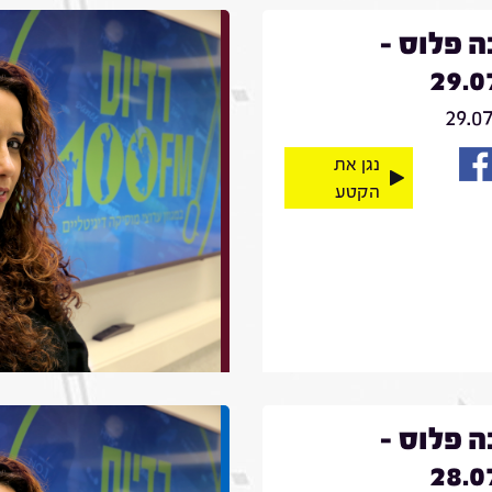
 פלוס -
29.0
29.0
נגן את
הקטע
 פלוס -
28.0