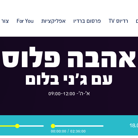
רדיוס TV
פרסום ברדיו
אפליקציות
For You
צור 
אהבה פלוס
עם ג'ני בלום
א'-ה'- 09:00-12:00
00:00:00
/
02:36:00