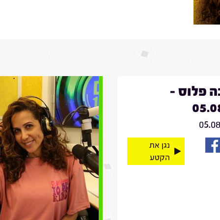
 פלוס -
05.0
05.0
נגן את
הקטע