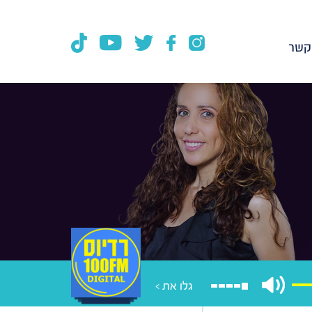
קשר
גלו את >