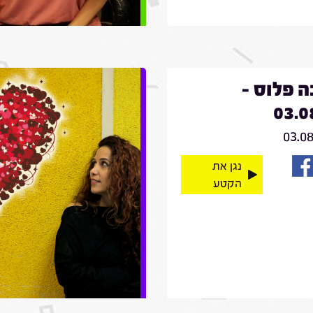
 פלוס -
03.0
03.0
נגן את
הקטע