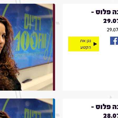
 פלוס -
29.0
29.0
נגן את
הקטע
 פלוס -
28.0