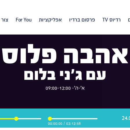
רדיוס TV
פרסום ברדיו
אפליקציות
For You
צור 
אהבה פלוס
עם ג'ני בלום
א'-ה'- 09:00-12:00
00:00:00
/
02:12:58