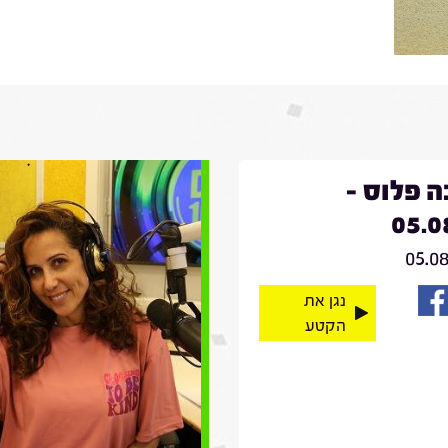
 פלוס -
05.0
05.0
נגן את
הקטע