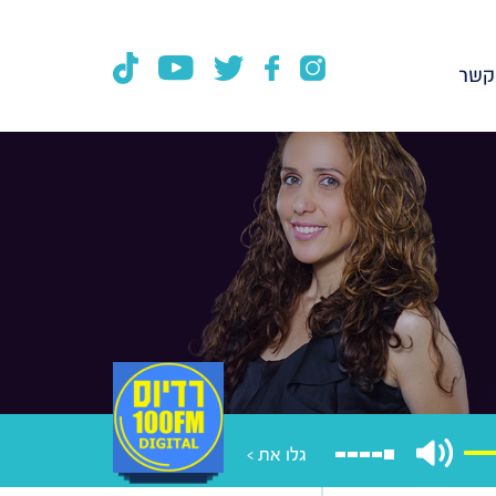
קשר
גלו את >