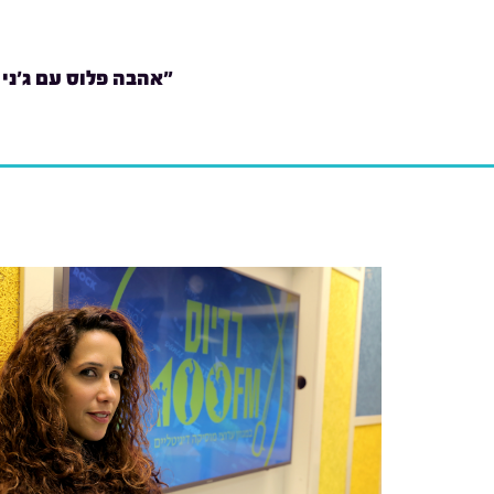
"אהבה פלוס עם ג'ני 