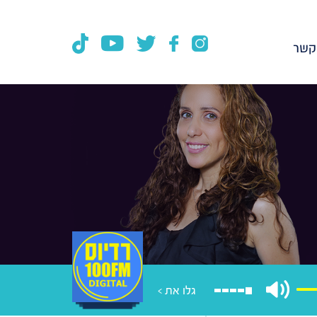
קשר
גלו את >