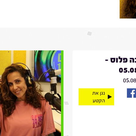
 פלוס -
05.0
05.0
נגן את
הקטע