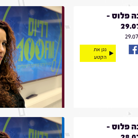
 פלוס -
29.0
29.0
נגן את
הקטע
 פלוס -
28.0