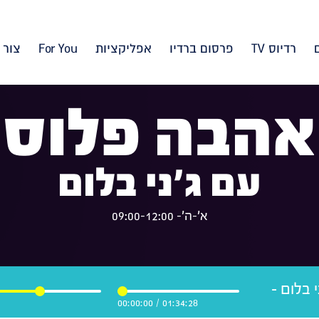
רדיוס TV
פרסום ברדיו
אפליקציות
For You
צור 
אהבה פלוס
עם ג'ני בלום
א'-ה'- 09:00-12:00
 בלום -
00:00:00
/
01:34:28