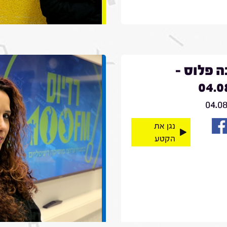
 פלוס -
04.0
04.0
נגן את
הקטע