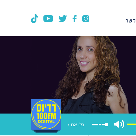
קשר
גלו את >