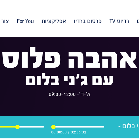
רדיוס TV
פרסום ברדיו
אפליקציות
For You
צור 
אהבה פלוס
עם ג'ני בלום
א'-ה'- 09:00-12:00
 בלום -
00:00:00
/
02:36:32