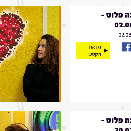
 פלוס -
02.0
02.0
נגן את
הקטע
 פלוס -
30.0