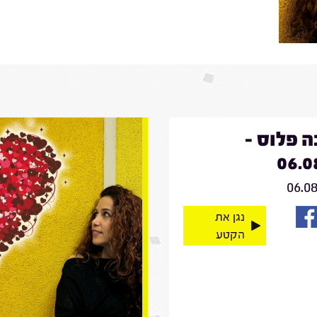
 פלוס -
06.0
06.0
נגן את
הקטע