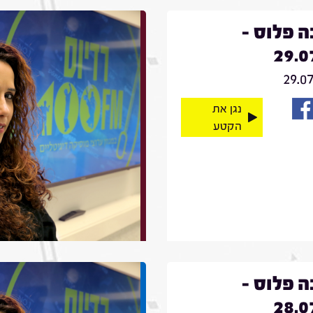
 פלוס -
29.0
29.0
נגן את
הקטע
 פלוס -
28.0