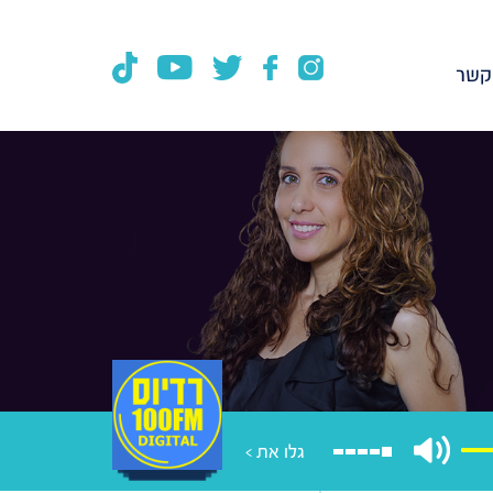
קשר
גלו את >