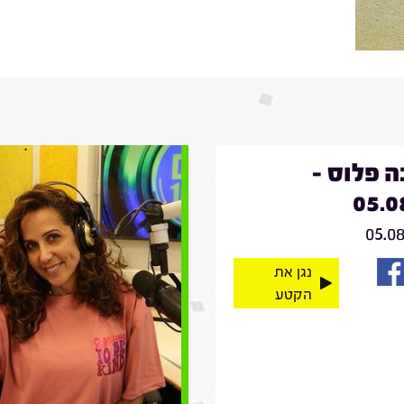
 פלוס -
05.0
05.0
נגן את
הקטע