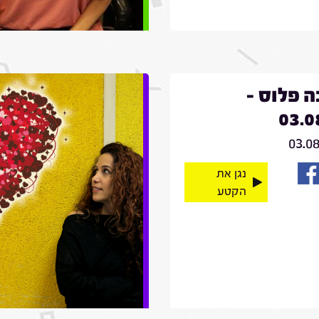
 פלוס -
03.0
03.0
נגן את
הקטע