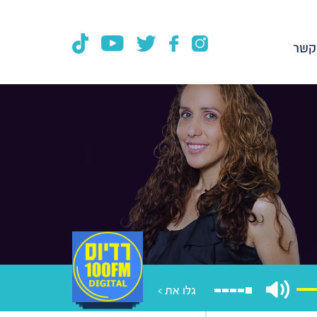
קשר
גלו את >