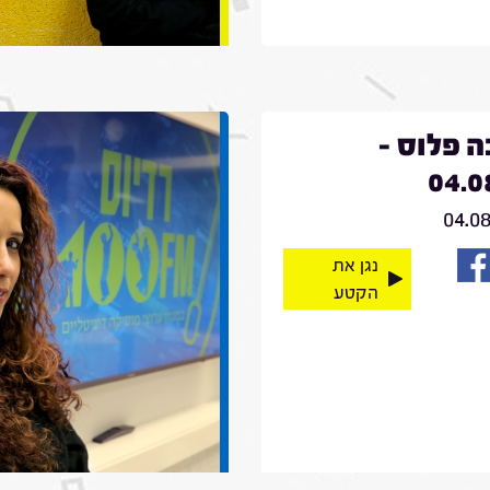
 פלוס -
04.0
04.0
נגן את
הקטע