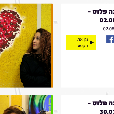
 פלוס -
02.0
02.0
נגן את
הקטע
 פלוס -
30.0