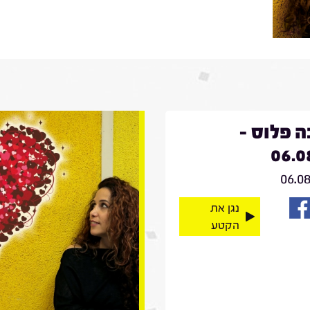
 פלוס -
06.0
06.0
נגן את
הקטע