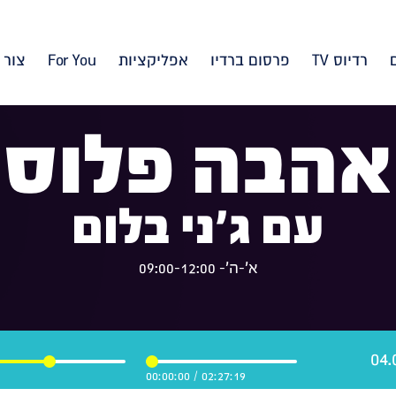
רדיוס TV
פרסום ברדיו
אפליקציות
For You
צור 
אהבה פלוס
עם ג'ני בלום
א'-ה'- 09:00-12:00
00:00:00
/
02:27:19