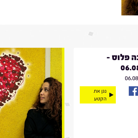
 פלוס -
06.0
06.0
נגן את
הקטע