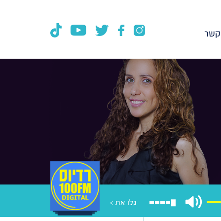
קשר
גלו את >