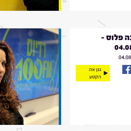
 פלוס -
04.0
04.0
נגן את
הקטע