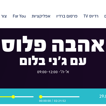
רדיוס TV
פרסום ברדיו
אפליקציות
For You
צור 
אהבה פלוס
עם ג'ני בלום
א'-ה'- 09:00-12:00
00:00:00
/
02:21:52