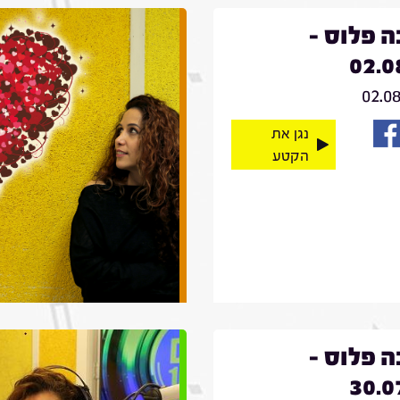
 פלוס -
02.0
02.0
נגן את
הקטע
 פלוס -
30.0