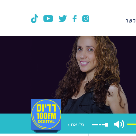
קשר
גלו את >