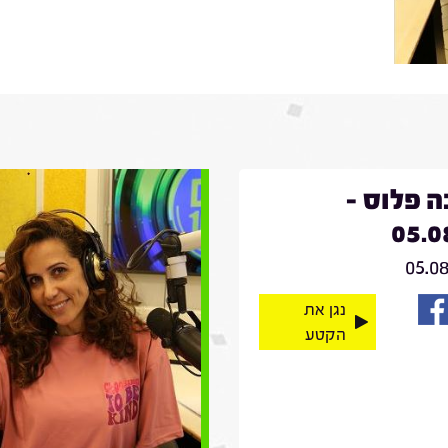
 פלוס -
05.0
05.0
נגן את
הקטע