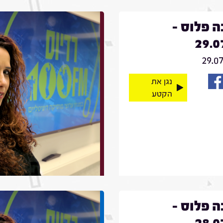
 פלוס -
29.0
29.0
נגן את
הקטע
 פלוס -
28.0