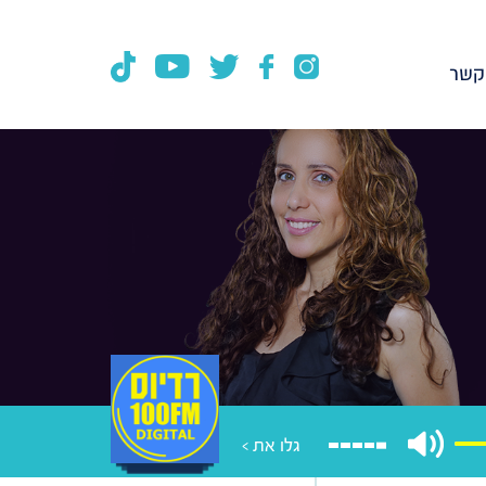
קשר
גלו את >