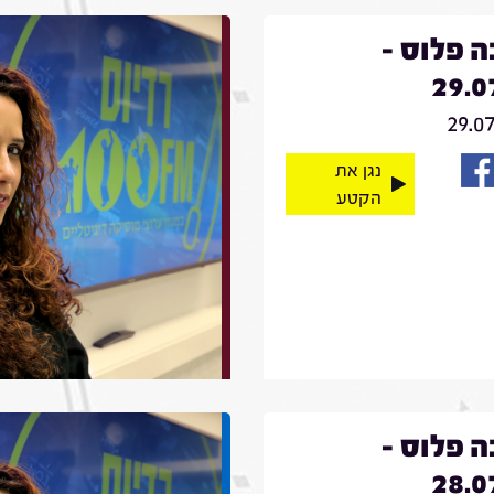
 פלוס -
29.0
29.0
נגן את
הקטע
 פלוס -
28.0