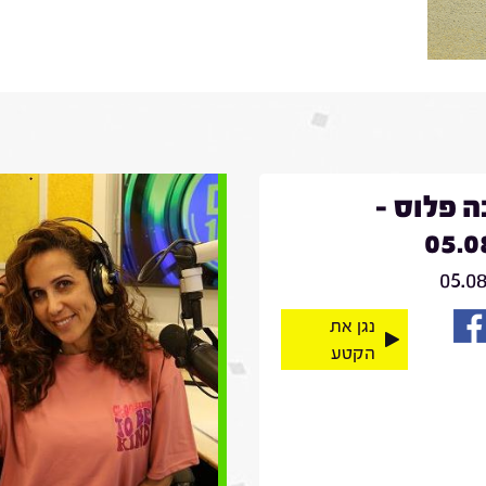
 פלוס -
05.0
05.0
נגן את
הקטע