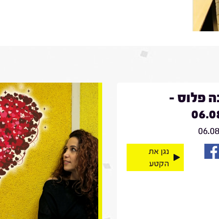
 פלוס -
06.0
06.0
נגן את
הקטע