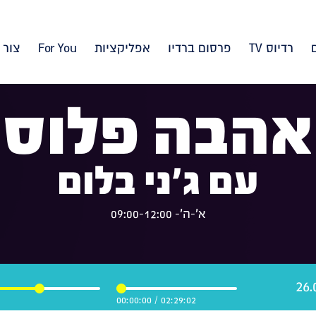
רדיוס TV
פרסום ברדיו
אפליקציות
For You
צור 
אהבה פלוס
עם ג'ני בלום
א'-ה'- 09:00-12:00
00:00:00
/
02:29:02