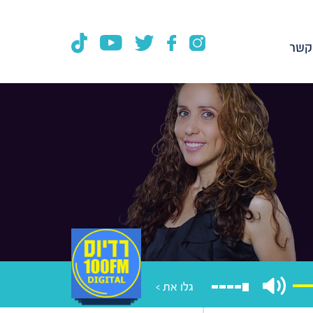
קשר
גלו את >