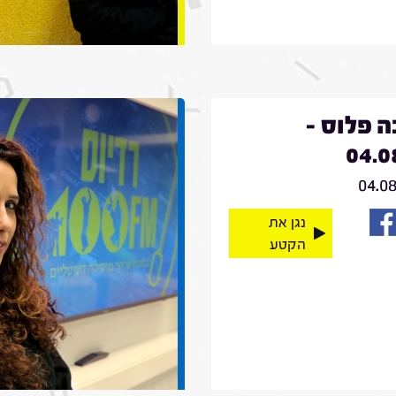
 פלוס -
04.0
04.0
נגן את
הקטע