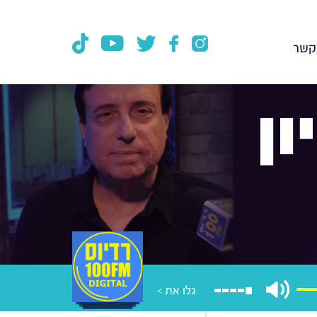
קשר
ן
גלו את >