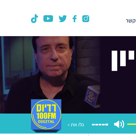
קשר
ן
גלו את >