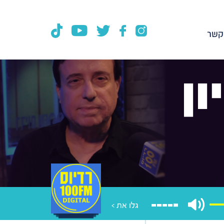
קשר
ן
גלו את >