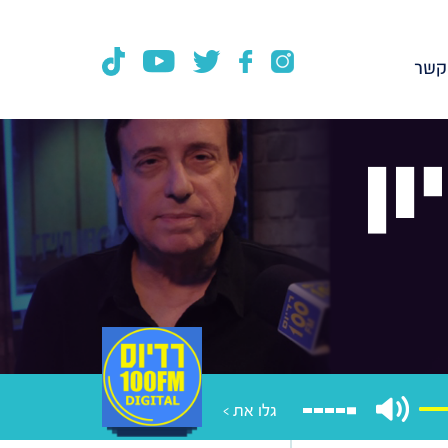
קשר
ן
גלו את >