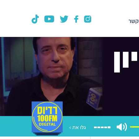
קשר
ן
גלו את >