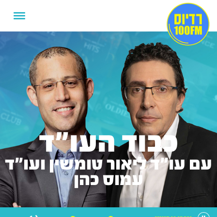
כבוד העו"ד
עם עו"ד ליאור טומשין ועו"ד
עמוס כהן