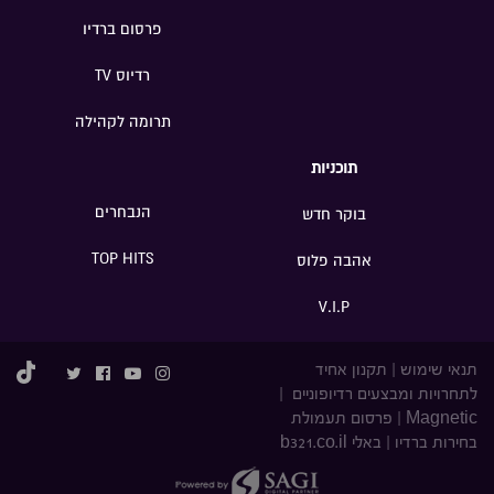
פרסום ברדיו
רדיוס TV
תרומה לקהילה
תוכניות
הנבחרים
בוקר חדש
TOP HITS
אהבה פלוס
V.I.P
תנאי שימוש
|
תקנון אחיד
לתחרויות ומבצעים רדיופוניים
|
Magnetic
|
פרסום תעמולת
בחירות ברדיו
|
באלי b321.co.il