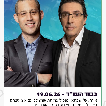
כבוד העו"ד - 19.06.26
אורח: אלי שבתאי, מנכ"ל עמותת אומץ לב וגם איצי (יצחק)
באר, יו"ר עמותת חיים עם סרטן הערמונית