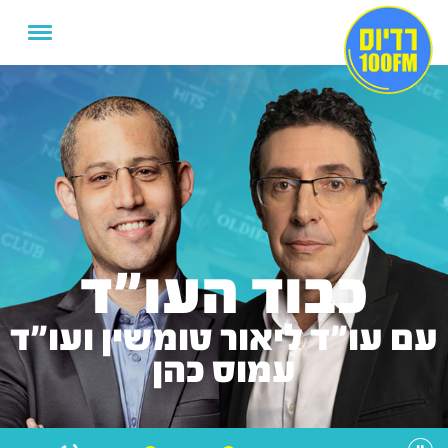
כבוד העו"ד
עם עו"ד ליאור טומשין ועו"ד
עמוס כהן