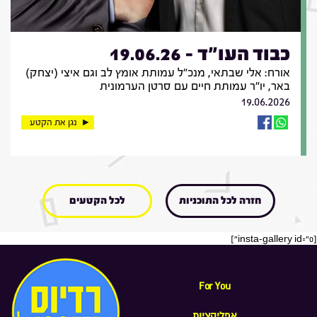
כבוד העו"ד - 19.06.26
אורח: אלי שבתאי, מנכ"ל עמותת אומץ לב וגם איצי (יצחק)
באר, יו"ר עמותת חיים עם סרטן הערמונית
19.06.2026
נגן את הקטע
חזרה לכל התוכניות
לכל הקטעים
[insta-gallery id="0"]
For You
אפליקציות