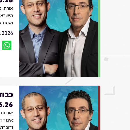
אורח: פ
הישראל
ואסתטי
6.2026
כבוד
6.26
אורחת: 
איגוד ד
ודוברת 