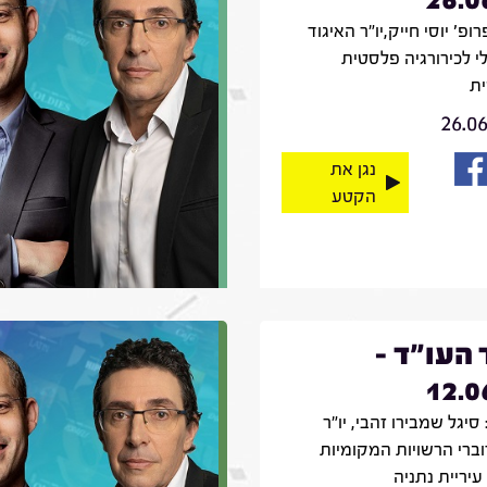
רופ' יוסי חייק,יו"ר האיגוד
י לכירורגיה פלסטית
ת
26.0
נגן את
הקטע
 העו"ד -
12.0
סיגל שמבירו זהבי, יו"ר
וברי הרשויות המקומיות
עיריית נתניה