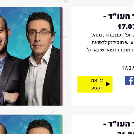
 העו"ד -
17.0
רופ' רענן ברגר, מנהל
ע"ש חוסידמן לרפואת
המרכז הרפואי שיבא תל
17.0
נגן את
הקטע
 העו"ד -
26.0