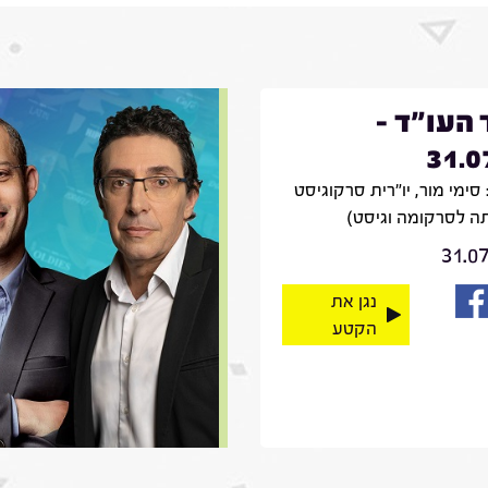
 העו"ד -
31.0
סימי מור, יו"רית סרקוגיסט
ה לסרקומה וגיסט)
31.0
נגן את
הקטע