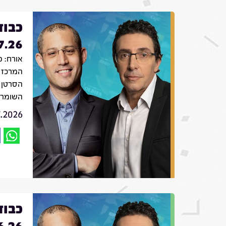
כבוד
7.26
אורח: פ
המרכז 
הסרטן 
השומר
7.2026
כבוד
6.26