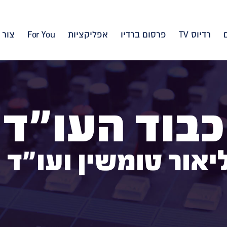
רדיוס TV
פרסום ברדיו
אפליקציות
For You
צור 
כבוד העו"ד
יאור טומשין ועו"ד 