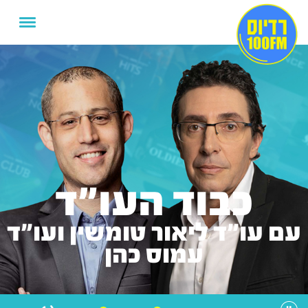
כבוד העו"ד
עם עו"ד ליאור טומשין ועו"ד
עמוס כהן