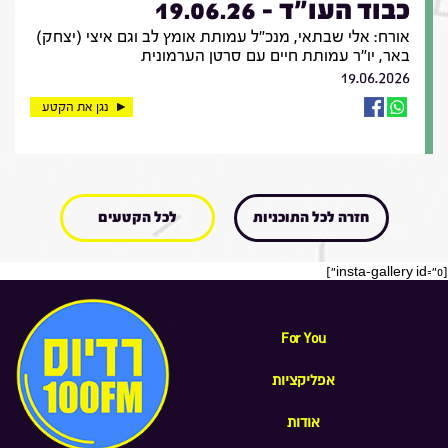
כבוד העו"ד - 19.06.26
אורח: אלי שבתאי, מנכ"ל עמותת אומץ לב וגם איצי (יצחק)
באר, יו"ר עמותת חיים עם סרטן הערמונית
19.06.2026
נגן את הקטע
חזרה לכל התוכניות
לכל הקטעים
[insta-gallery id="0"]
For You
אפליקציות
אודות