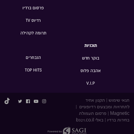
פרסום ברדיו
רדיוס TV
תרומה לקהילה
תוכניות
הנבחרים
בוקר חדש
TOP HITS
אהבה פלוס
V.I.P
תנאי שימוש
|
תקנון אחיד
לתחרויות ומבצעים רדיופוניים
|
Magnetic
|
פרסום תעמולת
בחירות ברדיו
|
באלי b321.co.il