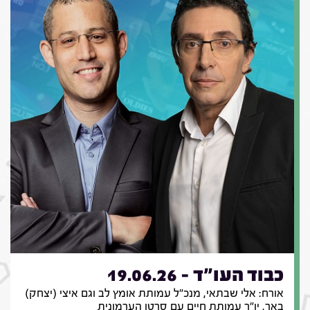
כבוד העו"ד - 19.06.26
אורח: אלי שבתאי, מנכ"ל עמותת אומץ לב וגם איצי (יצחק)
באר, יו"ר עמותת חיים עם סרטן הערמונית