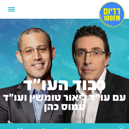
כבוד העו"ד
עם עו"ד ליאור טומשין ועו"ד
עמוס כהן