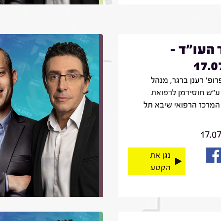
 העו"ד -
17.0
רופ' רענן ברגר, מנהל
ע"ש חוסידמן לרפואת
המרכז הרפואי שיבא תל
17.0
נגן את
הקטע