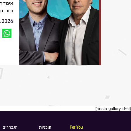
איגוד ד
ודוברת 
6.2026
[insta-gallery id="0"]
For You
תוכניות
הנבחרים