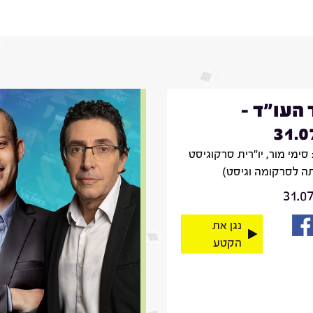
 העו"ד -
31.0
סימי מור, יו"רית סרקוגיסט
ה לסרקומה וגיסט)
31.0
נגן את
הקטע