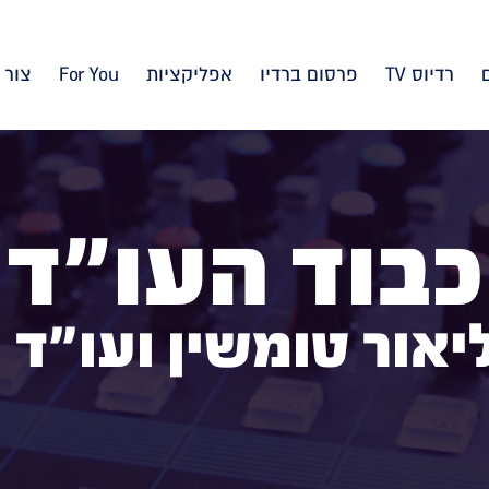
רדיוס TV
פרסום ברדיו
אפליקציות
For You
צור 
כבוד העו"ד
יאור טומשין ועו"ד 