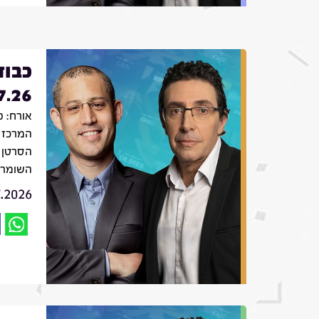
כבוד
7.26
אורח: פ
המרכז 
הסרטן 
השומר
7.2026