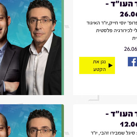
 העו"ד -
26.0
רופ' יוסי חייק,יו"ר האיגוד
י לכירורגיה פלסטית
ת
26.0
נגן את
הקטע
 העו"ד -
12.0
סיגל שמבירו זהבי, יו"ר