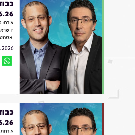
כבוד
6.26
אורח: פ
הישראל
ואסתטי
6.2026
כבוד
6.26
אורחת: 