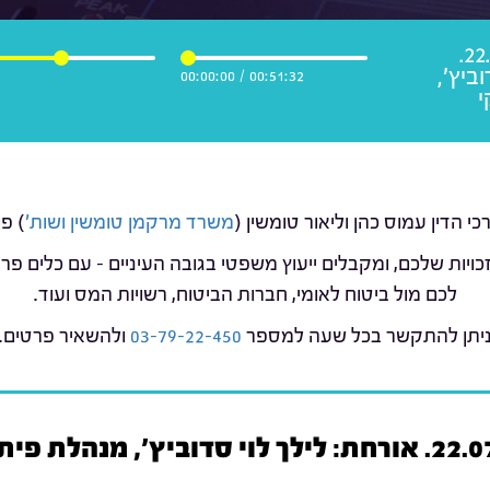
כבוד העו"ד - 22.07.22.
ביץ',
00:00:00
/
00:51:32
י
משרד מרקמן טומשין ושות'
) פ
כויות שלכם, ומקבלים ייעוץ משפטי בגובה העיניים – עם כלים 
לכם מול ביטוח לאומי, חברות הביטוח, רשויות המס ועוד.
יתן להתקשר בכל שעה למספר
03-79-22-450
ולהשאיר פרטים.