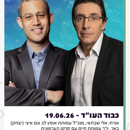
כבוד העו"ד - 19.06.26
אורח: אלי שבתאי, מנכ"ל עמותת אומץ לב וגם איצי (יצחק)
באר, יו"ר עמותת חיים עם סרטן הערמונית