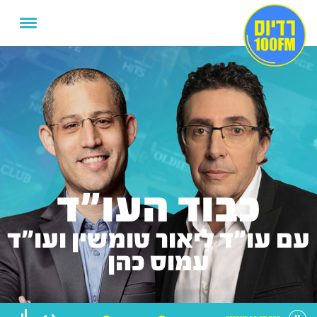
כבוד העו"ד
עם עו"ד ליאור טומשין ועו"ד
עמוס כהן