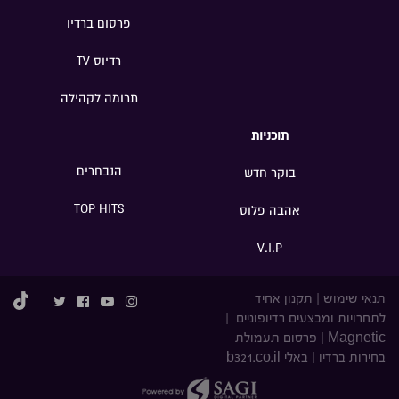
פרסום ברדיו
רדיוס TV
תרומה לקהילה
תוכניות
הנבחרים
בוקר חדש
TOP HITS
אהבה פלוס
V.I.P
תנאי שימוש
|
תקנון אחיד
לתחרויות ומבצעים רדיופוניים
|
Magnetic
|
פרסום תעמולת
בחירות ברדיו
|
באלי b321.co.il