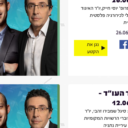
רופ' יוסי חייק,יו"ר האיגוד
י לכירורגיה פלסטית
ת
26.0
נגן את
הקטע
 העו"ד -
12.0
סיגל שמבירו זהבי, יו"ר
וברי הרשויות המקומיות
עיריית נתניה