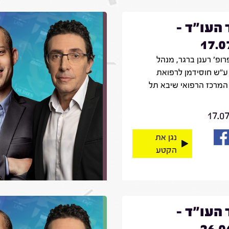
 העו"ד -
17.0
רופ' רענן ברגר, מנהל
ע"ש חוסידמן לרפואת
המרכז הרפואי שיבא תל
17.0
נגן את
הקטע
 העו"ד -
26.0