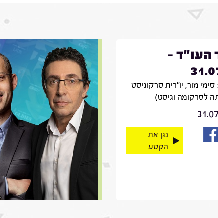
 העו"ד -
31.0
סימי מור, יו"רית סרקוגיסט
ה לסרקומה וגיסט)
31.0
נגן את
הקטע