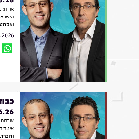
אורח: פ
הישראל
ואסתטי
6.2026
כבוד
6.26
אורחת: 
איגוד ד
ודוברת 