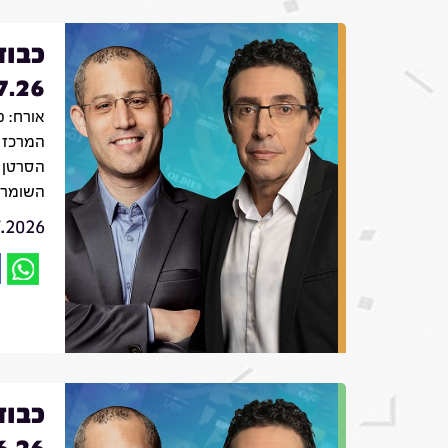
כבוד
7.26
אורח: פ
המרכז 
הסרטן 
השומר
7.2026
כבוד
6.26