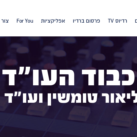
רדיוס TV
פרסום ברדיו
אפליקציות
For You
צור 
כבוד העו"ד
יאור טומשין ועו"ד 