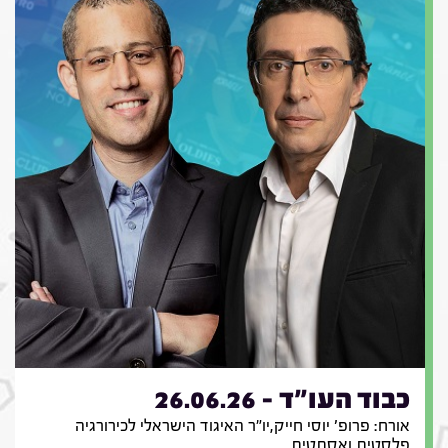
כבוד העו"ד - 26.06.26
אורח: פרופ' יוסי חייק,יו"ר האיגוד הישראלי לכירורגיה
פלסטית ואסתטית