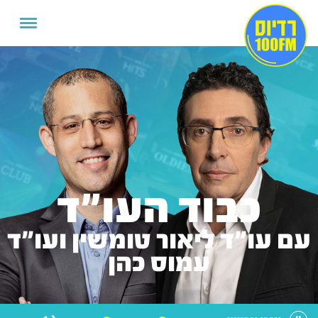
כבוד העו"ד
עם עו"ד ליאור טומשין ועו"ד
עמוס כהן