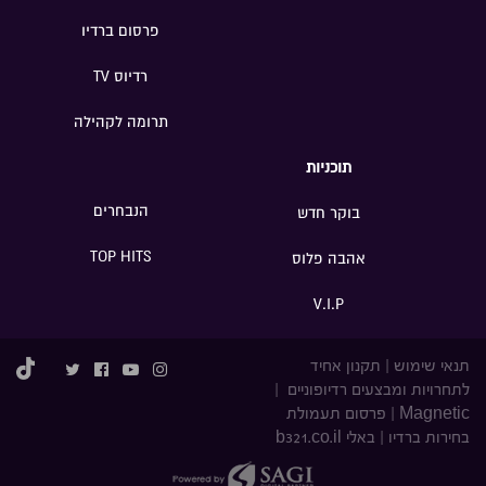
פרסום ברדיו
רדיוס TV
תרומה לקהילה
תוכניות
הנבחרים
בוקר חדש
TOP HITS
אהבה פלוס
V.I.P
תנאי שימוש
|
תקנון אחיד
לתחרויות ומבצעים רדיופוניים
|
Magnetic
|
פרסום תעמולת
בחירות ברדיו
|
באלי b321.co.il