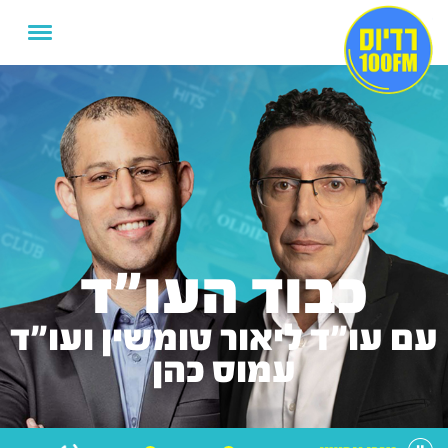
כבוד העו"ד
עם עו"ד ליאור טומשין ועו"ד
עמוס כהן