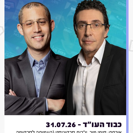
כבוד העו"ד - 31.07.26
אורחת: סימי מור, יו"רית סרקוגיסט (העמותה לסרקומה