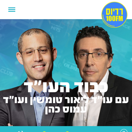
כבוד העו"ד
עם עו"ד ליאור טומשין ועו"ד
עמוס כהן