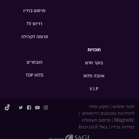
פרסום ברדיו
רדיוס TV
תרומה לקהילה
תוכניות
הנבחרים
בוקר חדש
TOP HITS
אהבה פלוס
V.I.P
תנאי שימוש
|
תקנון אחיד
לתחרויות ומבצעים רדיופוניים
|
Magnetic
|
פרסום תעמולת
בחירות ברדיו
|
באלי b321.co.il