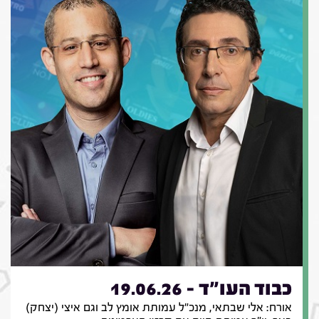
כבוד העו"ד - 19.06.26
אורח: אלי שבתאי, מנכ"ל עמותת אומץ לב וגם איצי (יצחק)