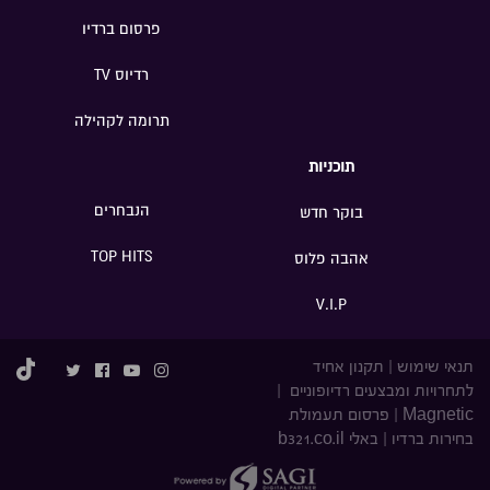
פרסום ברדיו
רדיוס TV
תרומה לקהילה
תוכניות
הנבחרים
בוקר חדש
TOP HITS
אהבה פלוס
V.I.P
תנאי שימוש
|
תקנון אחיד
לתחרויות ומבצעים רדיופוניים
|
Magnetic
|
פרסום תעמולת
בחירות ברדיו
|
באלי b321.co.il