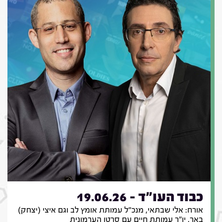
כבוד העו"ד - 19.06.26
אורח: אלי שבתאי, מנכ"ל עמותת אומץ לב וגם איצי (יצחק)
באר, יו"ר עמותת חיים עם סרטן הערמונית