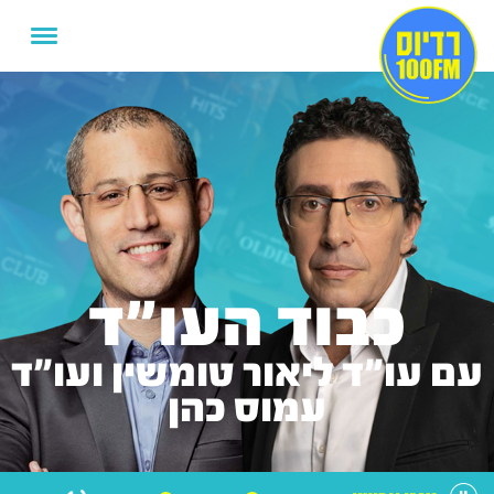
כבוד העו"ד
עם עו"ד ליאור טומשין ועו"ד
עמוס כהן