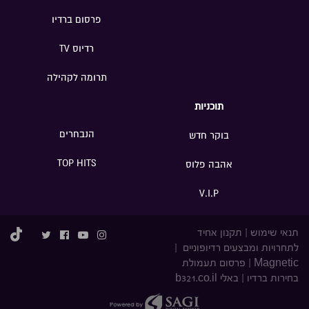
פרסום ברדיו
רדיוס TV
תרומה לקהילה
תוכניות
הנבחרים
בוקר חדש
TOP HITS
אהבה פלוס
V.I.P
תנאי שימוש
|
תקנון אחיד
לתחרויות ומבצעים רדיופוניים
|
Magnetic
|
פרסום תעמולת
בחירות ברדיו
|
באלי b321.co.il