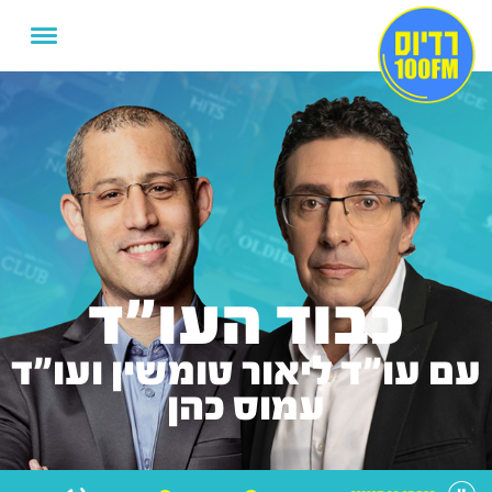
כבוד העו"ד
עם עו"ד ליאור טומשין ועו"ד
עמוס כהן