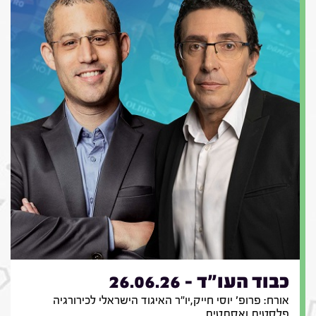
כבוד העו"ד - 26.06.26
אורח: פרופ' יוסי חייק,יו"ר האיגוד הישראלי לכירורגיה
פלסטית ואסתטית