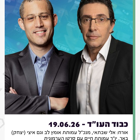
כבוד העו"ד - 19.06.26
אורח: אלי שבתאי, מנכ"ל עמותת אומץ לב וגם איצי (יצחק)
באר, יו"ר עמותת חיים עם סרטן הערמונית