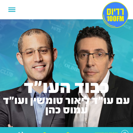
כבוד העו"ד
עם עו"ד ליאור טומשין ועו"ד
עמוס כהן