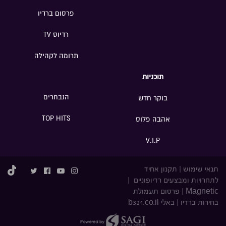
פרסום ברדיו
רדיוס TV
תרומה לקהילה
תוכניות
הנבחרים
בוקר חדש
TOP HITS
אהבה פלוס
V.I.P
תנאי שימוש
|
תקנון אחיד
לתחרויות ומבצעים רדיופוניים
|
Magnetic
|
פרסום תעמולת
בחירות ברדיו
|
באלי b321.co.il