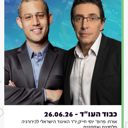
כבוד העו"ד - 26.06.26
אורח: פרופ' יוסי חייק,יו"ר האיגוד הישראלי לכירורגיה
פלסטית ואסתטית