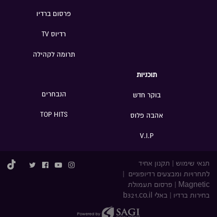
פרסום ברדיו
רדיוס TV
תרומה לקהילה
תוכניות
הנבחרים
בוקר חדש
TOP HITS
אהבה פלוס
V.I.P
תנאי שימוש
|
תקנון אחיד
לתחרויות ומבצעים רדיופוניים
|
Magnetic
|
פרסום תעמולת
בחירות ברדיו
|
באלי b321.co.il