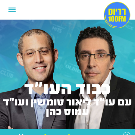
כבוד העו"ד
עם עו"ד ליאור טומשין ועו"ד
עמוס כהן