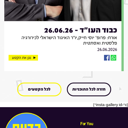
כבוד העו"ד - 26.06.26
אורח: פרופ' יוסי חייק,יו"ר האיגוד הישראלי לכירורגיה
פלסטית ואסתטית
26.06.2026
נגן את הקטע
חזרה לכל התוכניות
לכל הקטעים
[insta-gallery id="0"]
For You