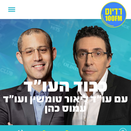
כבוד העו"ד
עם עו"ד ליאור טומשין ועו"ד
עמוס כהן