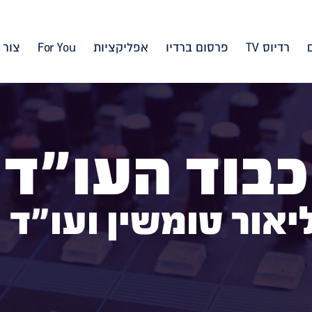
רדיוס TV
פרסום ברדיו
אפליקציות
For You
צור 
כבוד העו"ד
יאור טומשין ועו"ד 