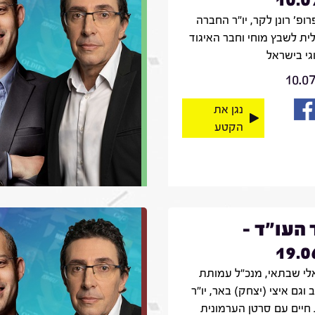
רופ' רונן לקר, יו"ר החברה
ית לשבץ מוחי וחבר האיגוד
וגי בישראל
10.0
נגן את
הקטע
 העו"ד -
19.0
אלי שבתאי, מנכ"ל עמותת
 וגם איצי (יצחק) באר, יו"ר
חיים עם סרטן הערמונית