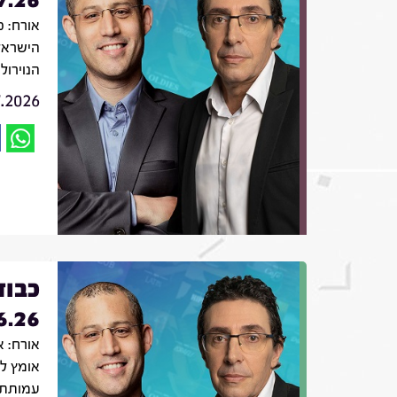
אורח: פ
הישראל
הנוירול
7.2026
כבוד
6.26
אורח: 
אומץ לב
עמותת 