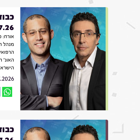
כבוד
7.26
מנהל ה
הרפואי
האונ' ה
הישראלי
7.2026
כבוד
7.26