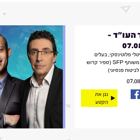
 העו"ד -
07.0
יטלי פלוטינסקי, בעלים
ומנכ"ל משותף SFP (ספיר קדוש
לביטוח פנסיוני)
07.0
נגן את
הקטע