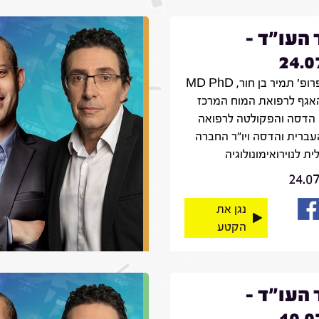
 העו"ד -
24.0
אורח: פרופ' תמיר בן חור, MD PhD
אגף לרפואת המוח המרכז
 הדסה והפקולטה לרפואה
עברית והדסה ויו"ר החברה
ת לנוירואימונולוגיה
24.0
נגן את
הקטע
 העו"ד -
10.0