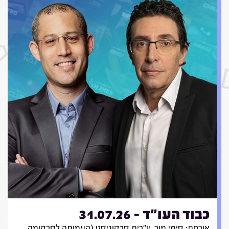
כבוד העו"ד - 31.07.26
אורחת: סימי מור, יו"רית סרקוגיסט (העמותה לסרקומה