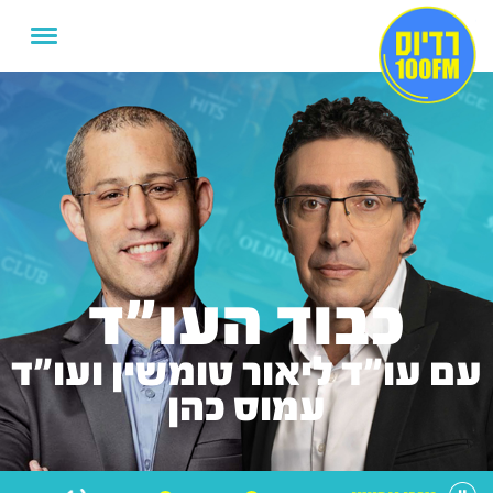
כבוד העו"ד
עם עו"ד ליאור טומשין ועו"ד
עמוס כהן