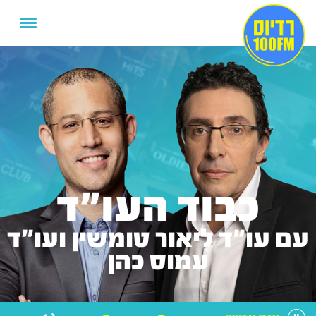
כבוד העו"ד
עם עו"ד ליאור טומשין ועו"ד
עמוס כהן