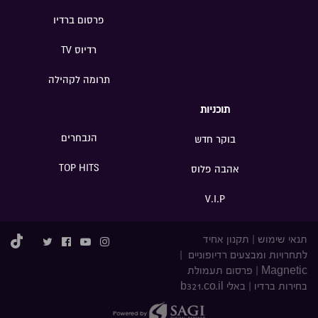
פרסום ברדיו
רדיוס TV
תרומה לקהילה
תוכניות
הנבחרים
בוקר חדש
TOP HITS
אהבה פלוס
V.I.P
תנאי שימוש
|
תקנון אחיד
לתחרויות ומבצעים רדיופוניים
|
Magnetic
|
פרסום תעמולת
בחירות ברדיו
|
באלי b321.co.il