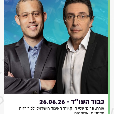
כבוד העו"ד - 26.06.26
אורח: פרופ' יוסי חייק,יו"ר האיגוד הישראלי לכירורגיה
פלסטית ואסתטית