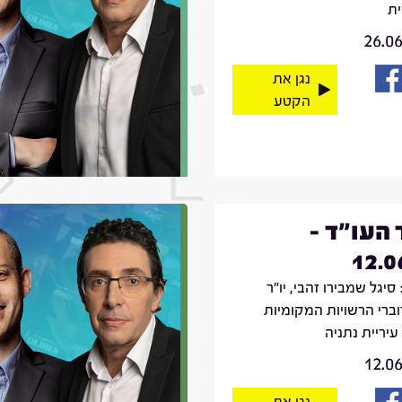
ת
26.0
נגן את
הקטע
 העו"ד -
12.0
סיגל שמבירו זהבי, יו"ר
וברי הרשויות המקומיות
עיריית נתניה
12.0
נגן את