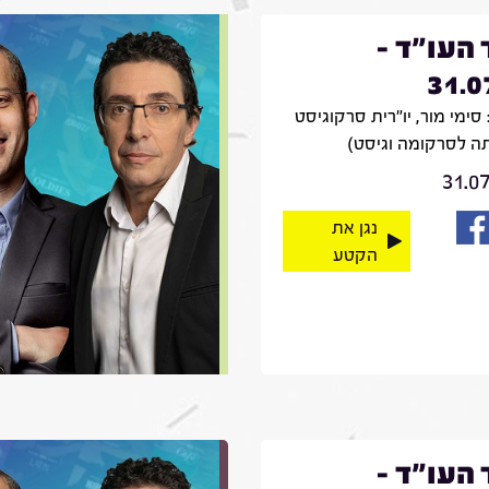
 העו"ד -
31.0
סימי מור, יו"רית סרקוגיסט
ה לסרקומה וגיסט)
31.0
נגן את
הקטע
 העו"ד -