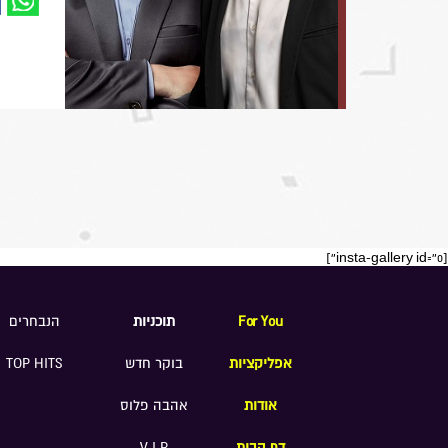
[insta-gallery id="0"]
For You
תוכניות
הנבחרים
אפליקציות
בוקר חדש
TOP HITS
אודות
אהבה פלוס
דף הבית
V.I.P