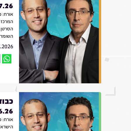
7.26
אורח: פ
המרכז 
הסרטן 
השומר
7.2026
כבוד
6.26
אורח: פ
הישראל