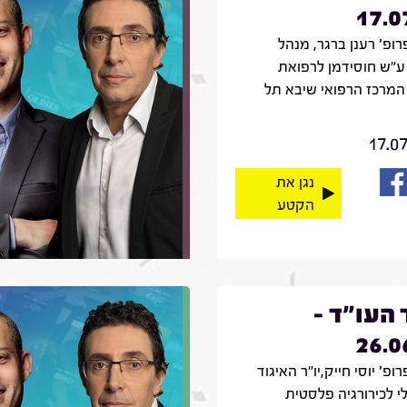
17.0
רופ' רענן ברגר, מנהל
ע"ש חוסידמן לרפואת
המרכז הרפואי שיבא תל
17.0
נגן את
הקטע
 העו"ד -
26.0
רופ' יוסי חייק,יו"ר האיגוד
י לכירורגיה פלסטית