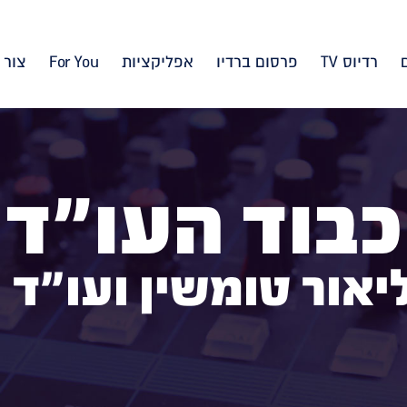
רדיוס TV
פרסום ברדיו
אפליקציות
For You
צור 
כבוד העו"ד
יאור טומשין ועו"ד 