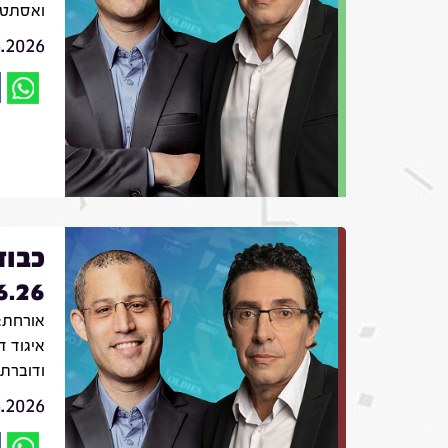
ואסתטי
6.2026
כבוד
6.26
אורחת: 
איגוד ד
ודוברת 
6.2026